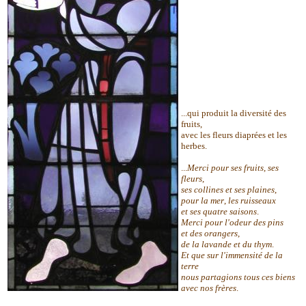
...qui produit la diversité des
fruits,
avec les fleurs diaprées et les
herbes.
...
Merci pour ses fruits
,
ses
fleurs
,
ses collines et ses plaines
,
pour la mer
,
les ruisseaux
et ses quatre saisons
.
Merci pour l'odeur des pins
et des orangers
,
de la lavande et du thym
.
Et que sur l'immensité de la
terre
nous partagions tous ces biens
avec nos frères
.