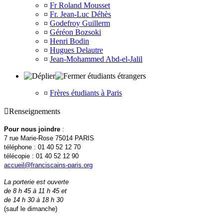
¤
Fr Roland Mousset
¤
Fr. Jean-Luc Déhès
¤
Godefroy Guillerm
¤
Géréon Bozsoki
¤
Henri Bodin
¤
Hugues Delautre
¤
Jean-Mohammed Abd-el-Jalil
étudiants étrangers
¤
Frères étudiants à Paris

Renseignements
Pour nous joindre
:
7 rue Marie-Rose 75014 PARIS
téléphone : 01 40 52 12 70
télécopie : 01 40 52 12 90
accueil@franciscains-paris.org
La porterie est ouverte
de 8 h 45 à 11 h 45 et
de 14 h 30 à 18 h 30
(sauf le dimanche)