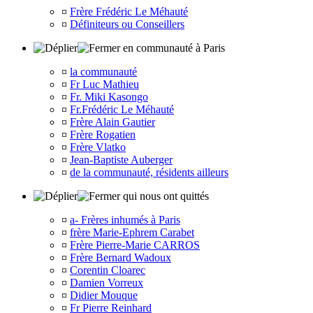
¤
Frère Frédéric Le Méhauté
¤
Définiteurs ou Conseillers
en communauté à Paris
¤
la communauté
¤
Fr Luc Mathieu
¤
Fr. Miki Kasongo
¤
Fr.Frédéric Le Méhauté
¤
Frère Alain Gautier
¤
Frère Rogatien
¤
Frère Vlatko
¤
Jean-Baptiste Auberger
¤
de la communauté, résidents ailleurs
qui nous ont quittés
¤
a- Frères inhumés à Paris
¤
frère Marie-Ephrem Carabet
¤
Frère Pierre-Marie CARROS
¤
Frère Bernard Wadoux
¤
Corentin Cloarec
¤
Damien Vorreux
¤
Didier Mouque
¤
Fr Pierre Reinhard