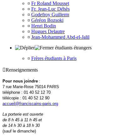
¤
Fr Roland Mousset
¤
Fr. Jean-Luc Déhès
¤
Godefroy Guillerm
¤
Géréon Bozsoki
¤
Henri Bodin
¤
Hugues Delautre
¤
Jean-Mohammed Abd-el-Jalil
étudiants étrangers
¤
Frères étudiants à Paris

Renseignements
Pour nous joindre
:
7 rue Marie-Rose 75014 PARIS
téléphone : 01 40 52 12 70
télécopie : 01 40 52 12 90
accueil@franciscains-paris.org
La porterie est ouverte
de 8 h 45 à 11 h 45 et
de 14 h 30 à 18 h 30
(sauf le dimanche)