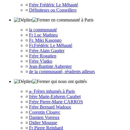
¤
Frère Frédéric Le Méhauté
¤
Définiteurs ou Conseillers
en communauté à Paris
¤
la communauté
¤
Fr Luc Mathieu
¤
Fr. Miki Kasongo
¤
Fr.Frédéric Le Méhauté
¤
Frère Alain Gautier
¤
Frère Rogatien
¤
Frère Vlatko
¤
Jean-Baptiste Auberger
¤
de la communauté, résidents ailleurs
qui nous ont quittés
¤
a- Frères inhumés à Paris
¤
frère Marie-Ephrem Carabet
¤
Frère Pierre-Marie CARROS
¤
Frère Bernard Wadoux
¤
Corentin Cloarec
¤
Damien Vorreux
¤
Didier Mouque
¤
Fr Pierre Reinhard