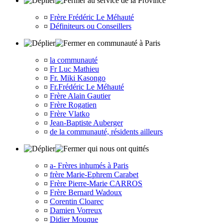
au service de la Province
¤
Frère Frédéric Le Méhauté
¤
Définiteurs ou Conseillers
en communauté à Paris
¤
la communauté
¤
Fr Luc Mathieu
¤
Fr. Miki Kasongo
¤
Fr.Frédéric Le Méhauté
¤
Frère Alain Gautier
¤
Frère Rogatien
¤
Frère Vlatko
¤
Jean-Baptiste Auberger
¤
de la communauté, résidents ailleurs
qui nous ont quittés
¤
a- Frères inhumés à Paris
¤
frère Marie-Ephrem Carabet
¤
Frère Pierre-Marie CARROS
¤
Frère Bernard Wadoux
¤
Corentin Cloarec
¤
Damien Vorreux
¤
Didier Mouque