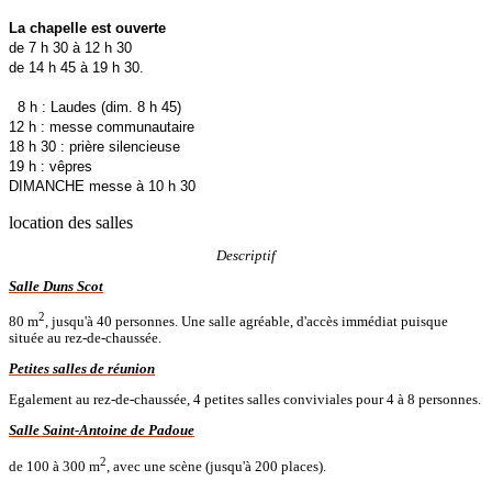
La chapelle est ouverte
de 7 h 30 à 12 h 30
de 14 h 45 à 19 h 30.
8 h : Laudes (dim. 8 h 45)
12 h : messe communautaire
18 h 30 : prière silencieuse
19 h : vêpres
DIMANCHE messe à 10 h 30
location des salles
Descriptif
Salle Duns Scot
2
80 m
, jusqu'à 40 personnes. Une salle agréable, d'accès immédiat puisque
située au rez-de-chaussée.
Petites salles de réunion
Egalement au rez-de-chaussée, 4 petites salles conviviales pour 4 à 8 personnes.
Salle Saint-Antoine de Padoue
2
de 100 à 300 m
, avec une scène (jusqu'à 200 places).