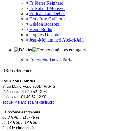
¤
Fr Pierre Reinhard
¤
Fr Roland Mousset
¤
Fr. Jean-Luc Déhès
¤
Godefroy Guillerm
¤
Géréon Bozsoki
¤
Henri Bodin
¤
Hugues Delautre
¤
Jean-Mohammed Abd-el-Jalil
étudiants étrangers
¤
Frères étudiants à Paris

Renseignements
Pour nous joindre
:
7 rue Marie-Rose 75014 PARIS
téléphone : 01 40 52 12 70
télécopie : 01 40 52 12 90
accueil@franciscains-paris.org
La porterie est ouverte
de 8 h 45 à 11 h 45 et
de 14 h 30 à 18 h 30
(sauf le dimanche)