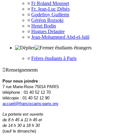
¤
Fr Roland Mousset
¤
Fr. Jean-Luc Déhès
¤
Godefroy Guillerm
¤
Géréon Bozsoki
¤
Henri Bodin
¤
Hugues Delautre
¤
Jean-Mohammed Abd-el-Jalil
étudiants étrangers
¤
Frères étudiants à Paris

Renseignements
Pour nous joindre
:
7 rue Marie-Rose 75014 PARIS
téléphone : 01 40 52 12 70
télécopie : 01 40 52 12 90
accueil@franciscains-paris.org
La porterie est ouverte
de 8 h 45 à 11 h 45 et
de 14 h 30 à 18 h 30
(sauf le dimanche)