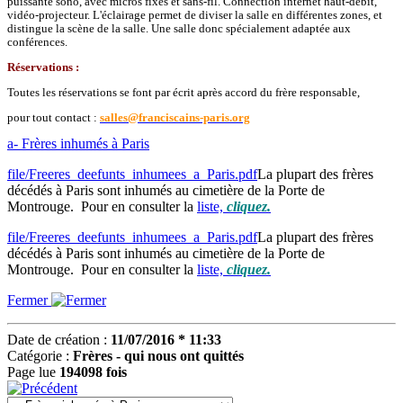
puissante sono, avec micros fixes et sans-fil. Connection internet haut-débit,
vidéo-projecteur. L'éclairage permet de diviser la salle en différentes zones, et
distingue la scène de la salle. Une salle donc spécialement adaptée aux
conférences.
Réservations :
Toutes les réservations se font par écrit après accord du frère responsable,
pour tout contact :
salles@franciscains-paris.org
a- Frères inhumés à Paris
file/Freeres_deefunts_inhumees_a_Paris.pdf
La plupart des frères
décédés à Paris sont inhumés au cimetière de la Porte de
Montrouge. Pour en consulter la
liste,
cliquez.
file/Freeres_deefunts_inhumees_a_Paris.pdf
La plupart des frères
décédés à Paris sont inhumés au cimetière de la Porte de
Montrouge. Pour en consulter la
liste,
cliquez.
Fermer
Date de création :
11/07/2016 * 11:33
Catégorie :
Frères - qui nous ont quittés
Page lue
194098 fois