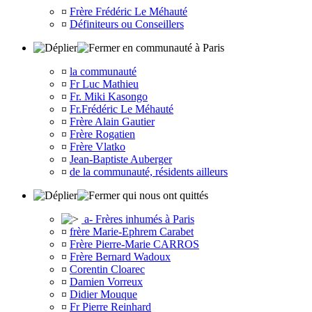
¤
Frère Frédéric Le Méhauté
¤
Définiteurs ou Conseillers
en communauté à Paris
¤
la communauté
¤
Fr Luc Mathieu
¤
Fr. Miki Kasongo
¤
Fr.Frédéric Le Méhauté
¤
Frère Alain Gautier
¤
Frère Rogatien
¤
Frère Vlatko
¤
Jean-Baptiste Auberger
¤
de la communauté, résidents ailleurs
qui nous ont quittés
a- Frères inhumés à Paris
¤
frère Marie-Ephrem Carabet
¤
Frère Pierre-Marie CARROS
¤
Frère Bernard Wadoux
¤
Corentin Cloarec
¤
Damien Vorreux
¤
Didier Mouque
¤
Fr Pierre Reinhard