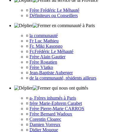
au service de la Province
¤
Frère Frédéric Le Méhauté
¤
Définiteurs ou Conseillers
en communauté à Paris
¤
la communauté
¤
Fr Luc Mathieu
¤
Fr. Miki Kasongo
¤
Fr.Frédéric Le Méhauté
¤
Frère Alain Gautier
¤
Frère Rogatien
¤
Frère Vlatko
¤
Jean-Baptiste Auberger
¤
de la communauté, résidents ailleurs
qui nous ont quittés
¤
a- Frères inhumés à Paris
¤
frère Marie-Ephrem Carabet
¤
Frère Pierre-Marie CARROS
¤
Frère Bernard Wadoux
¤
Corentin Cloarec
¤
Damien Vorreux
¤
Didier Mouque