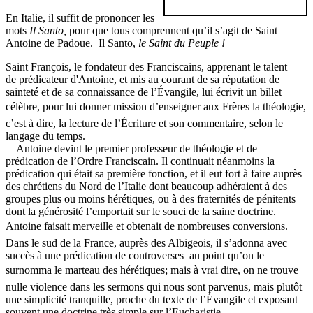
En Italie, il suffit de prononcer les
mots
Il Santo,
pour que tous comprennent qu’il s’agit de Saint
Antoine de Padoue. Il Santo,
le Saint du Peuple !
Saint François, le fondateur des Franciscains, apprenant le talent
de prédicateur d'Antoine, et mis au courant de sa réputation de
sainteté et de sa connaissance de l’Évangile, lui écrivit un billet
célèbre, pour lui donner mission d’enseigner aux Frères la théologie,
c’est à dire, la lecture de l’Écriture et son commentaire, selon le
langage du temps.
Antoine devint le premier professeur de théologie et de
prédication de l’Ordre Franciscain. Il continuait néanmoins la
prédication qui était sa première fonction, et il eut fort à faire auprès
des chrétiens du Nord de l’Italie dont beaucoup adhéraient à des
groupes plus ou moins hérétiques, ou à des fraternités de pénitents
dont la générosité l’emportait sur le souci de la saine doctrine.
Antoine faisait merveille et obtenait de nombreuses conversions.
Dans le sud de la France, auprès des Albigeois, il s’adonna avec
succès à une prédication de controverses au point qu’on le
surnomma le marteau des hérétiques; mais à vrai dire, on ne trouve
nulle violence dans les sermons qui nous sont parvenus, mais plutôt
une simplicité tranquille, proche du texte de l’Évangile et exposant
souvent une doctrine très simple sur l’Eucharistie.