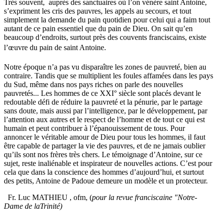
Très souvent, auprès des sanctuaires où l’on vénère saint Antoine,
s’expriment les cris des pauvres, les appels au secours, et tout
simplement la demande du pain quotidien pour celui qui a faim tout
autant de ce pain essentiel que du pain de Dieu. On sait qu’en
beaucoup d’endroits, surtout près des couvents franciscains, existe
l’œuvre du pain de saint Antoine.
Notre époque n’a pas vu disparaître les zones de pauvreté, bien au
contraire. Tandis que se multiplient les foules affamées dans les pays
du Sud, même dans nos pays riches on parle des nouvelles
pauvretés... Les hommes de ce XXI° siècle sont placés devant le
redoutable défi de réduire la pauvreté et la pénurie, par le partage
sans doute, mais aussi par l’intelligence, par le développement, par
l’attention aux autres et le respect de l’homme et de tout ce qui est
humain et peut contribuer à l’épanouissement de tous. Pour
annoncer le véritable amour de Dieu pour tous les hommes, il faut
être capable de partager la vie des pauvres, et de ne jamais oublier
qu’ils sont nos frères très chers. Le témoignage d’Antoine, sur ce
sujet, reste inaliénable et inspirateur de nouvelles actions. C’est pour
cela que dans la conscience des hommes d’aujourd’hui, et surtout
des petits, Antoine de Padoue demeure un modèle et un protecteur.
Fr. Luc MATHIEU , ofm, (
pour la revue franciscaine "Notre-
Dame de laTrinité)