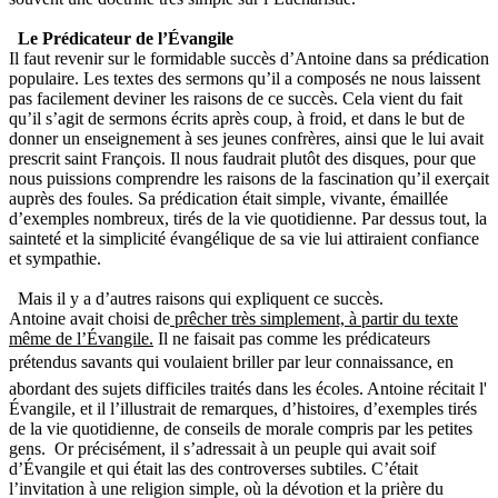
Le Prédicateur de l’Évangile
Il faut revenir sur le formidable succès d’Antoine dans sa prédication
populaire. Les textes des sermons qu’il a composés ne nous laissent
pas facilement deviner les raisons de ce succès. Cela vient du fait
qu’il s’agit de sermons écrits après coup, à froid, et dans le but de
donner un enseignement à ses jeunes confrères, ainsi que le lui avait
prescrit saint François. Il nous faudrait plutôt des disques, pour que
nous puissions comprendre les raisons de la fascination qu’il exerçait
auprès des foules. Sa prédication était simple, vivante, émaillée
d’exemples nombreux, tirés de la vie quotidienne. Par dessus tout, la
sainteté et la simplicité évangélique de sa vie lui attiraient confiance
et sympathie.
Mais il y a d’autres raisons qui expliquent ce succès.
Antoine avait choisi de
prêcher très simplement, à partir du texte
même de l’Évangile.
Il ne faisait pas comme les prédicateurs
prétendus savants qui voulaient briller par leur connaissance, en
abordant des sujets difficiles traités dans les écoles. Antoine récitait l'
Évangile, et il l’illustrait de remarques, d’histoires, d’exemples tirés
de la vie quotidienne, de conseils de morale compris par les petites
gens. Or précisément, il s’adressait à un peuple qui avait soif
d’Évangile et qui était las des controverses subtiles. C’était
l’invitation à une religion simple, où la dévotion et la prière du