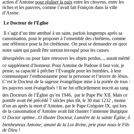
action d’Antoine
pour réaliser la paix
entre les citoyens, entre les
riches et les pauvres, comme l’avait fait François dans la ville
d’Assise.
Le Docteur de l’Église
Il s’agit d’un titre attribué à un saint, parfois longtemps après sa
canonisation, pour le proposer à l’ensemble des chrétiens, comme
une référence pour la foi chrétienne. On peut se demander en quoi
notre saint qui paraît être surtout invoqué pour les causes
désespérées ou pour faire retrouver les objets perdus..., aurait mérité
ce supplément d’honneur. Pour Antoine de Padoue il faut voir, je
pense, sa capacité à prêcher l’Évangile pour les humbles, à leur
communiquer l’enthousiasme pour la personne et l’œuvre de Jésus.
C’est le Docteur de la sagesse évangélique mise à la portée de tous :
les pauvres sont évangélisés ! Il ne fut officiellement inscrit au rang
des Docteurs de l’Église qu’en 1946, par le Pape Pie XII. Mais ce
pontife avait été précédé 7 siècles plus tôt, le 30 mai 1232 , moins
d’un an après la mort d’Antoine, par le Pape Grégoire IX, qui lors
de la canonisation d’Antoine avait fait chanter l’antienne liturgique
O Doctor optime...O illustre Docteur, Lumière de la sainte Église, ô
bienheureux Antoine, amant de la Loi divine, prie pour nous le Fils
de Dieu !