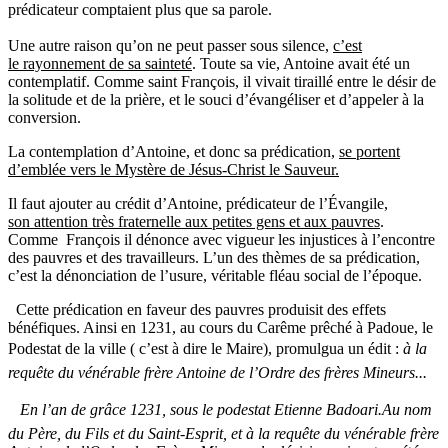
prédicateur comptaient plus que sa parole.
Une autre raison qu’on ne peut passer sous silence,
c’est
le rayonnement de sa sainteté
. Toute sa vie, Antoine avait été un
contemplatif. Comme saint François, il vivait tiraillé entre le désir de
la solitude et de la prière, et le souci d’évangéliser et d’appeler à la
conversion.
La contemplation d’Antoine, et donc sa prédication,
se portent
d’emblée vers le Mystère de Jésus-Christ le Sauveur.
Il faut ajouter au crédit d’Antoine, prédicateur de l’Évangile,
son attention très fraternelle aux petites gens et aux pauvres
.
Comme François il dénonce avec vigueur les injustices à l’encontre
des pauvres et des travailleurs. L’un des thèmes de sa prédication,
c’est la dénonciation de l’usure, véritable fléau social de l’époque.
Cette prédication en faveur des pauvres produisit des effets
bénéfiques. Ainsi en 1231, au cours du Carême prêché à Padoue, le
Podestat de la ville ( c’est à dire le Maire), promulgua un édit : 
à la
requête du vénérable frère Antoine de l’Ordre des frères Mineurs...

En l’an de grâce 1231, sous le podestat Etienne Badoari.Au nom
du Père, du Fils et du Saint-Esprit, et à la requête du vénérable frère