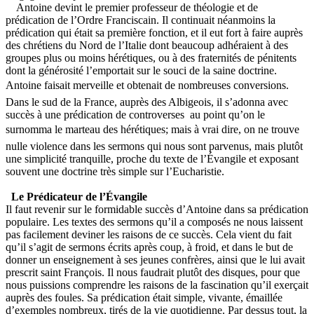
Antoine devint le premier professeur de théologie et de
prédication de l’Ordre Franciscain. Il continuait néanmoins la
prédication qui était sa première fonction, et il eut fort à faire auprès
des chrétiens du Nord de l’Italie dont beaucoup adhéraient à des
groupes plus ou moins hérétiques, ou à des fraternités de pénitents
dont la générosité l’emportait sur le souci de la saine doctrine.
Antoine faisait merveille et obtenait de nombreuses conversions.
Dans le sud de la France, auprès des Albigeois, il s’adonna avec
succès à une prédication de controverses au point qu’on le
surnomma le marteau des hérétiques; mais à vrai dire, on ne trouve
nulle violence dans les sermons qui nous sont parvenus, mais plutôt
une simplicité tranquille, proche du texte de l’Évangile et exposant
souvent une doctrine très simple sur l’Eucharistie.
Le Prédicateur de l’Évangile
Il faut revenir sur le formidable succès d’Antoine dans sa prédication
populaire. Les textes des sermons qu’il a composés ne nous laissent
pas facilement deviner les raisons de ce succès. Cela vient du fait
qu’il s’agit de sermons écrits après coup, à froid, et dans le but de
donner un enseignement à ses jeunes confrères, ainsi que le lui avait
prescrit saint François. Il nous faudrait plutôt des disques, pour que
nous puissions comprendre les raisons de la fascination qu’il exerçait
auprès des foules. Sa prédication était simple, vivante, émaillée
d’exemples nombreux, tirés de la vie quotidienne. Par dessus tout, la