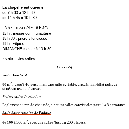
La chapelle est ouverte
de 7 h 30 à 12 h 30
de 14 h 45 à 19 h 30.
8 h : Laudes (dim. 8 h 45)
12 h : messe communautaire
18 h 30 : prière silencieuse
19 h : vêpres
DIMANCHE messe à 10 h 30
location des salles
Descriptif
Salle Duns Scot
2
80 m
, jusqu'à 40 personnes. Une salle agréable, d'accès immédiat puisque
située au rez-de-chaussée.
Petites salles de réunion
Egalement au rez-de-chaussée, 4 petites salles conviviales pour 4 à 8 personnes.
Salle Saint-Antoine de Padoue
2
de 100 à 300 m
, avec une scène (jusqu'à 200 places).