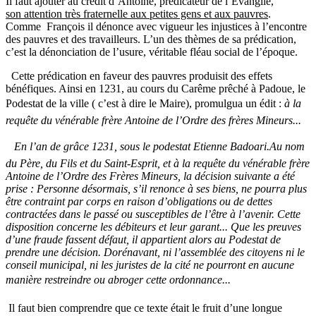
Il faut ajouter au crédit d’Antoine, prédicateur de l’Évangile,
son attention très fraternelle aux petites gens et aux pauvres
.
Comme François il dénonce avec vigueur les injustices à l’encontre
des pauvres et des travailleurs. L’un des thèmes de sa prédication,
c’est la dénonciation de l’usure, véritable fléau social de l’époque.
Cette prédication en faveur des pauvres produisit des effets
bénéfiques. Ainsi en 1231, au cours du Carême prêché à Padoue, le
Podestat de la ville ( c’est à dire le Maire), promulgua un édit : 
à la
requête du vénérable frère Antoine de l’Ordre des frères Mineurs...

En l’an de grâce 1231, sous le podestat Etienne Badoari.Au nom
du Père, du Fils et du Saint-Esprit, et à la requête du vénérable frère
Antoine de l’Ordre des Frères Mineurs, la décision suivante a été
prise : Personne désormais, s’il renonce à ses biens, ne pourra plus
être contraint par corps en raison d’obligations ou de dettes
contractées dans le passé ou susceptibles de l’être à l’avenir. Cette
disposition concerne les débiteurs et leur garant... Que les preuves
d’une fraude fassent défaut, il appartient alors au Podestat de
prendre une décision. Dorénavant, ni l’assemblée des citoyens ni le
conseil municipal, ni les juristes de la cité ne pourront en aucune
manière restreindre ou abroger cette ordonnance...
Il faut bien comprendre que ce texte était le fruit d’une longue