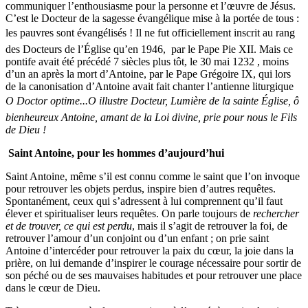
communiquer l’enthousiasme pour la personne et l’œuvre de Jésus.
C’est le Docteur de la sagesse évangélique mise à la portée de tous :
les pauvres sont évangélisés ! Il ne fut officiellement inscrit au rang
des Docteurs de l’Église qu’en 1946, par le Pape Pie XII. Mais ce
pontife avait été précédé 7 siècles plus tôt, le 30 mai 1232 , moins
d’un an après la mort d’Antoine, par le Pape Grégoire IX, qui lors
de la canonisation d’Antoine avait fait chanter l’antienne liturgique
O Doctor optime...O illustre Docteur, Lumière de la sainte Église, ô
bienheureux Antoine, amant de la Loi divine, prie pour nous le Fils
de Dieu !
Saint Antoine, pour les hommes d’aujourd’hui
Saint Antoine, même s’il est connu comme le saint que l’on invoque
pour retrouver les objets perdus, inspire bien d’autres requêtes.
Spontanément, ceux qui s’adressent à lui comprennent qu’il faut
élever et spiritualiser leurs requêtes. On parle toujours de
rechercher
et de trouver, ce qui est perdu
, mais il s’agit de retrouver la foi, de
retrouver l’amour d’un conjoint ou d’un enfant ; on prie saint
Antoine d’intercéder pour retrouver la paix du cœur, la joie dans la
prière, on lui demande d’inspirer le courage nécessaire pour sortir de
son péché ou de ses mauvaises habitudes et pour retrouver une place
dans le cœur de Dieu.