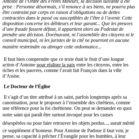
Antoine de l’Ordre des Frères Mineurs, la décision suivante a été
prise : Personne désormais, s’il renonce à ses biens, ne pourra plus
être contraint par corps en raison d’obligations ou de dettes
contractées dans le passé ou susceptibles de l’être à l’avenir. Cette
disposition concerne les débiteurs et leur garant... Que les preuves
d’une fraude fassent défaut, il appartient alors au Podestat de
prendre une décision. Dorénavant, ni l’assemblée des citoyens ni le
conseil municipal, ni les juristes de la cité ne pourront en aucune
manière restreindre ou abroger cette ordonnance...
Il faut bien comprendre que ce texte était le fruit d’une longue
action d’Antoine
pour réaliser la paix
entre les citoyens, entre les
riches et les pauvres, comme l’avait fait François dans la ville
d’Assise.
Le Docteur de l’Église
Il s’agit d’un titre attribué à un saint, parfois longtemps après sa
canonisation, pour le proposer à l’ensemble des chrétiens, comme
une référence pour la foi chrétienne. On peut se demander en quoi
notre saint qui paraît être surtout invoqué pour les causes
désespérées ou pour faire retrouver les objets perdus..., aurait mérité
ce supplément d’honneur. Pour Antoine de Padoue il faut voir, je
pense, sa capacité à prêcher l’Évangile pour les humbles, à leur