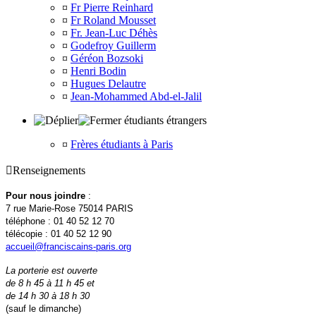
¤
Fr Pierre Reinhard
¤
Fr Roland Mousset
¤
Fr. Jean-Luc Déhès
¤
Godefroy Guillerm
¤
Géréon Bozsoki
¤
Henri Bodin
¤
Hugues Delautre
¤
Jean-Mohammed Abd-el-Jalil
étudiants étrangers
¤
Frères étudiants à Paris

Renseignements
Pour nous joindre
:
7 rue Marie-Rose 75014 PARIS
téléphone : 01 40 52 12 70
télécopie : 01 40 52 12 90
accueil@franciscains-paris.org
La porterie est ouverte
de 8 h 45 à 11 h 45 et
de 14 h 30 à 18 h 30
(sauf le dimanche)